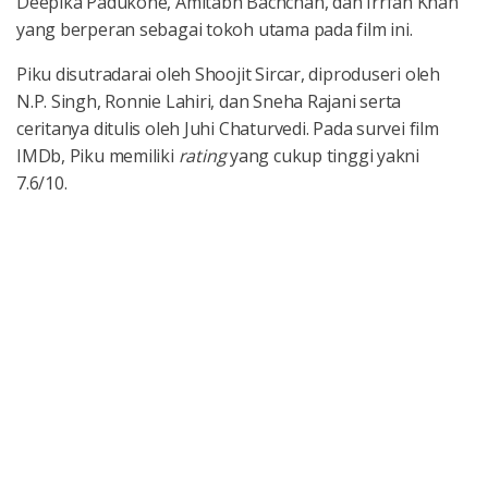
Deepika Padukone, Amitabh Bachchan, dan Irrfan Khan
yang berperan sebagai tokoh utama pada film ini.
Piku disutradarai oleh Shoojit Sircar, diproduseri oleh
N.P. Singh, Ronnie Lahiri, dan Sneha Rajani serta
ceritanya ditulis oleh Juhi Chaturvedi. Pada survei film
IMDb, Piku memiliki
rating
yang cukup tinggi yakni
7.6/10.