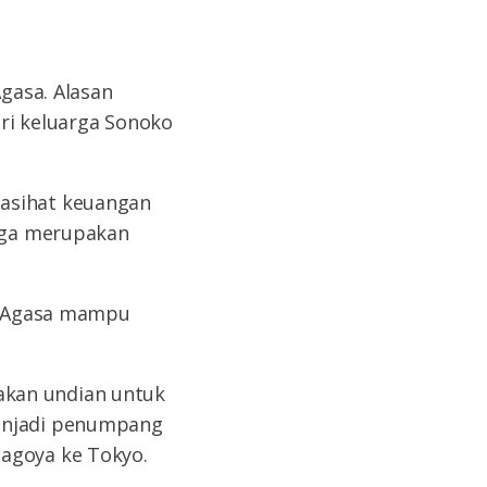
Agasa. Alasan
ari keluarga Sonoko
nasihat keuangan
juga merupakan
or Agasa mampu
an undian untuk
menjadi penumpang
Nagoya ke Tokyo.