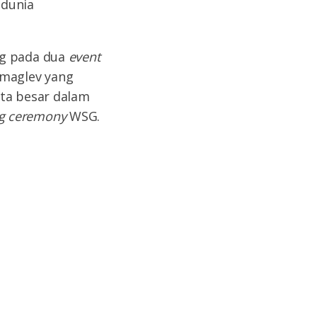
 dunia
ng pada dua
event
 maglev yang
sta besar dalam
g ceremony
WSG.