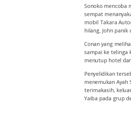
Sonoko mencoba me
sempat menanyakan
mobil Takara Auto
hilang, John panik
Conan yang melihat
sampai ke telinga 
menutup hotel dan
Penyelidikan terse
menemukan Ayah So
terimakasih, kelua
Yaiba pada grup det