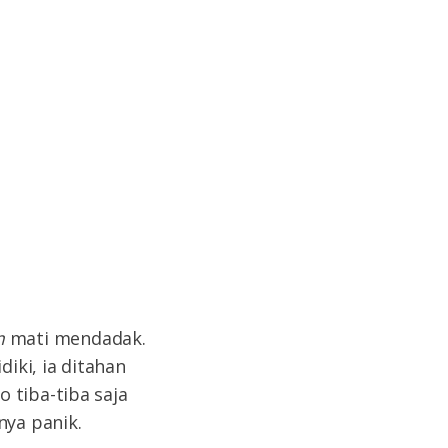
m
mati mendadak.
diki, ia ditahan
 tiba-tiba saja
ya panik.