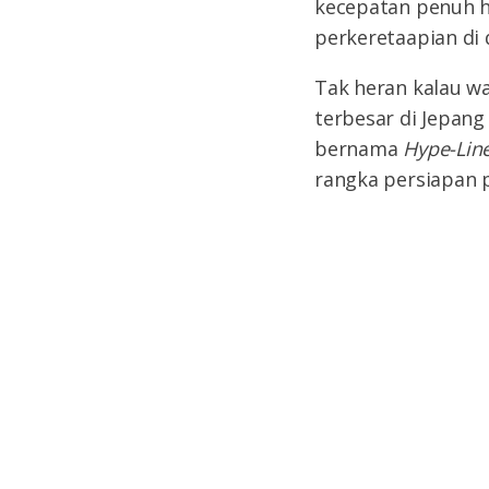
kecepatan penuh h
perkeretaapian di
Tak heran kalau w
terbesar di Jepan
bernama
Hype-Lin
rangka persiapan