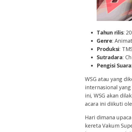
Tahun rilis
: 2
Genre
: Anima
Produksi
: TM
Sutradara
: C
Pengisi Suara
WSG atau yang dik
internasional yang
ini, WSG akan dila
acara ini diikuti o
Hari dimana upac
kereta Vakum Supe