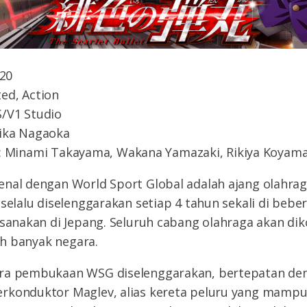
020
ted, Action
S/V1 Studio
hika Nagaoka
: Minami Takayama, Wakana Yamazaki, Rikiya Koyam
enal dengan World Sport Global adalah ajang olahra
 selalu diselenggarakan setiap 4 tahun sekali di beber
ksanakan di Jepang. Seluruh cabang olahraga akan di
leh banyak negara.
ara pembukaan WSG diselenggarakan, bertepatan de
rkonduktor Maglev, alias kereta peluru yang mamp