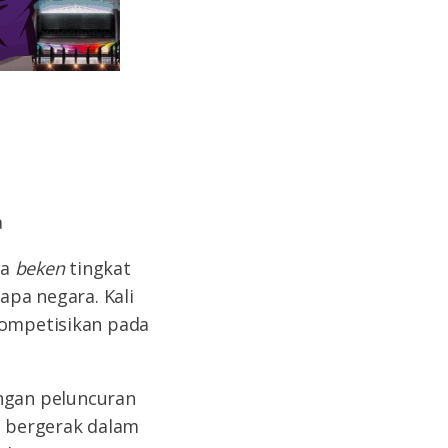
a
ga
beken
tingkat
apa negara. Kali
kompetisikan pada
ngan peluncuran
u bergerak dalam