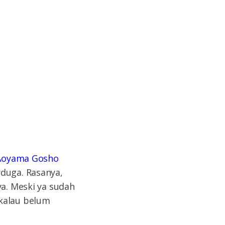
Aoyama Gosho
rduga. Rasanya,
ya. Meski ya sudah
kalau belum