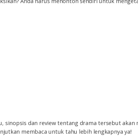
ksikan? Anda harus menonton sendiri untuk menget
, sinopsis dan review tentang drama tersebut aka
anjutkan membaca untuk tahu lebih lengkapnya ya!