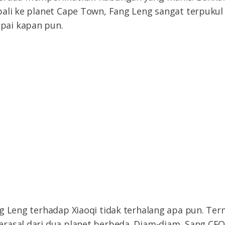
ali ke planet Cape Town, Fang Leng sangat terpukul 
ai kapan pun.
ng Leng terhadap Xiaoqi tidak terhalang apa pun. Te
rasal dari dua planet berbeda. Diam-diam, Sang CEO 