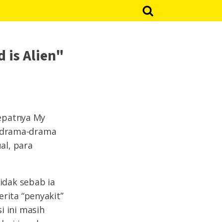
 is Alien"
epatnya My
an drama-drama
al, para
idak sebab ia
rita “penyakit”
i ini masih