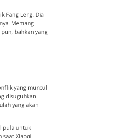
ik Fang Leng. Dia
inya. Memang
a pun, bahkan yang
onflik yang muncul
ng disuguhkan
tulah yang akan
l pula untuk
 saat Xiaoqi