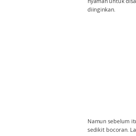
nyaman untuk disa
diinginkan.
Namun sebelum itu
sedikit bocoran. L