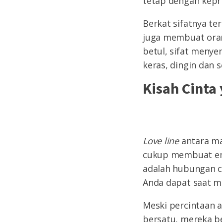
tetap dengan kepr
Berkat sifatnya te
juga membuat oran
betul, sifat meny
keras, dingin dan 
Kisah Cinta
Love line
antara ma
cukup membuat emo
adalah hubungan ci
Anda dapat saat m
Meski percintaan a
bersatu, mereka b