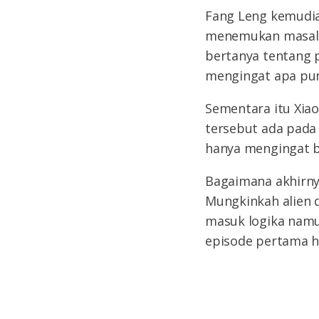
Fang Leng kemudia
menemukan masalah
bertanya tentang p
mengingat apa pu
Sementara itu Xia
tersebut ada pada 
hanya mengingat b
Bagaimana akhirny
Mungkinkah alien d
masuk logika namu
episode pertama hi