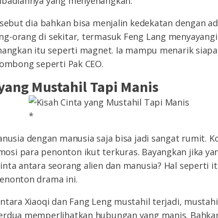
ibadiannya yang menyenangkan.
rsebut dia bahkan bisa menjalin kedekatan dengan ad
g-orang di sekitar, termasuk Feng Lang menyayang
enangkan itu seperti magnet. Ia mampu menarik siap
sombong seperti Pak CEO.
 yang Mustahil Tapi Manis
*
nusia dengan manusia saja bisa jadi sangat rumit. K
si para penonton ikut terkuras. Bayangkan jika ya
nta antara seorang alien dan manusia? Hal seperti i
enonton drama ini.
ntara Xiaoqi dan Fang Leng mustahil terjadi, mustahi
erdua memperlihatkan hubungan yang manis. Bahkan