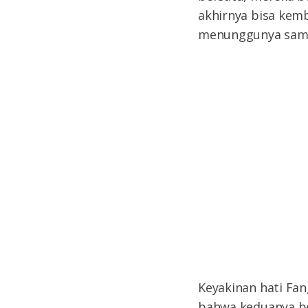
akhirnya bisa kemb
menunggunya samp
Keyakinan hati Fa
bahwa keduanya be