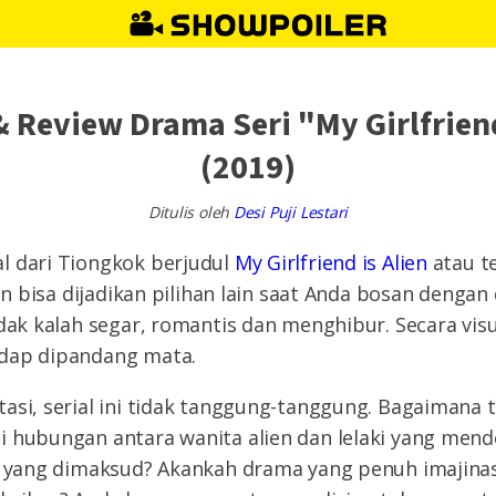
& Review Drama Seri "My Girlfriend
(2019)
Ditulis oleh
Desi Puji Lestari
l dari Tiongkok berjudul
My Girlfriend is Alien
atau t
lien bisa dijadikan pilihan lain saat Anda bosan deng
idak kalah segar, romantis dan menghibur. Secara visu
dap dipandang mata.
asi, serial ini tidak tanggung-tanggung. Bagaimana t
 hubungan antara wanita alien dan lelaki yang mende
a yang dimaksud? Akankah drama yang penuh imajinas