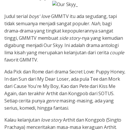
Judul serial
boys' love
GMMTV itu ada segudang, tapi
tidak semuanya menjadi sangat populer.
Nah,
bagi
drama-drama yang tingkat kepopulerannya sangat
tinggi, GMMTV membuat
side story
-nya yang kemudian
digabung menjadi Our Skyy. Ini adalah drama antologi
lima kisah yang merupakan kelanjutan dari cerita
couple
favorit GMMTV.
Ada Pick dan Rome dari drama Secret Love: Puppy Honey,
In dan Sun dari My Dear Loser, ada pula Tee dan Mork
dari Cause You're My Boy, Kao dan Pete dari Kiss Me
Again, dan terakhir Arthit dan Kongpob dari SOTUS.
Setiap cerita punya
genre
masing-masing, ada yang
serius, komedi, hingga fantasi.
Kalau kelanjutan
love story
Arthit dan Kongpob (Singto
Prachaya) menceritakan masa-masa keraguan Arthit.