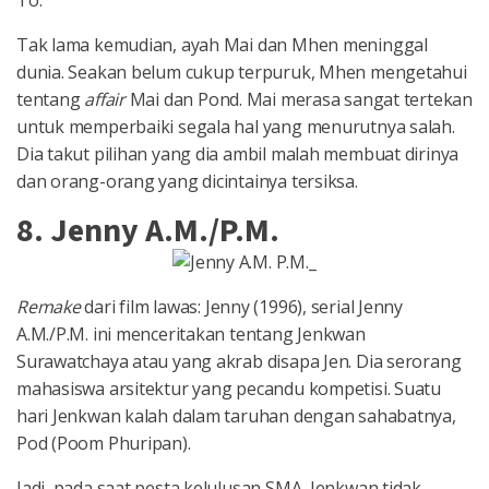
To.
Tak lama kemudian, ayah Mai dan Mhen meninggal
dunia. Seakan belum cukup terpuruk, Mhen mengetahui
tentang
affair
Mai dan Pond. Mai merasa sangat tertekan
untuk memperbaiki segala hal yang menurutnya salah.
Dia takut pilihan yang dia ambil malah membuat dirinya
dan orang-orang yang dicintainya tersiksa.
8. Jenny A.M./P.M.
Remake
dari film lawas: Jenny (1996), serial Jenny
A.M./P.M. ini menceritakan tentang Jenkwan
Surawatchaya atau yang akrab disapa Jen. Dia serorang
mahasiswa arsitektur yang pecandu kompetisi. Suatu
hari Jenkwan kalah dalam taruhan dengan sahabatnya,
Pod (Poom Phuripan).
Jadi, pada saat pesta kelulusan SMA, Jenkwan tidak