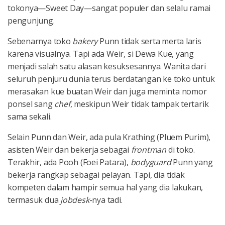
tokonya—Sweet Day—sangat populer dan selalu ramai
pengunjung.
Sebenarnya toko
bakery
Punn tidak serta merta laris
karena visualnya. Tapi ada Weir, si Dewa Kue, yang
menjadi salah satu alasan kesuksesannya. Wanita dari
seluruh penjuru dunia terus berdatangan ke toko untuk
merasakan kue buatan Weir dan juga meminta nomor
ponsel sang
chef
, meskipun Weir tidak tampak tertarik
sama sekali.
Selain Punn dan Weir, ada pula Krathing (Pluem Purim),
asisten Weir dan bekerja sebagai
frontman
di toko.
Terakhir, ada Pooh (Foei Patara),
bodyguard
Punn yang
bekerja rangkap sebagai pelayan. Tapi, dia tidak
kompeten dalam hampir semua hal yang dia lakukan,
termasuk dua
jobdesk
-nya tadi.