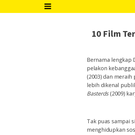
10 Film Te
Bernama lengkap D
pelakon kebanggaa
(2003) dan meraih 
lebih dikenal publ
Basterds
(2009) kar
Tak puas sampai si
menghidupkan soso