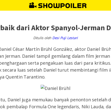
rbaik dari Aktor Spanyol-Jerman D
Ditulis oleh
Desi Puji Lestari
aniel César Martín Brühl González, aktor Daniel Br
n Jerman. Daniel tampil gemilang dalam film Jerma
penghargaan serta pengakuan luas dari para kritikus
ik secara luas setelah Daniel turut membintangi film
I
ya Quentin Tarantino.
tu, Daniel juga memukau banyak penonton setelah din
k pembalap Formula One legendaris, Niki Lauda, da