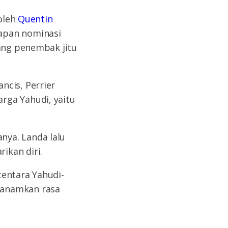
 oleh
Quentin
apan nominasi
rang penembak jitu
ncis, Perrier
rga Yahudi, yaitu
nya. Landa lalu
ikan diri.
tentara Yahudi-
nanamkan rasa