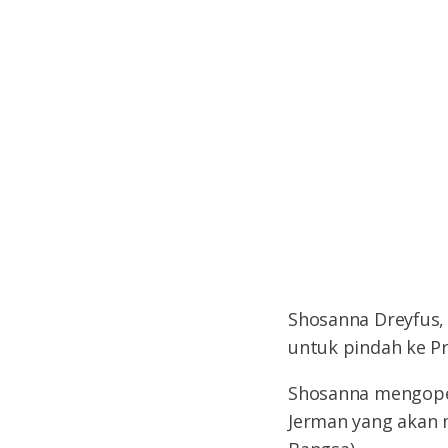
Shosanna Dreyfus,
untuk pindah ke P
Shosanna mengoper
Jerman yang akan 