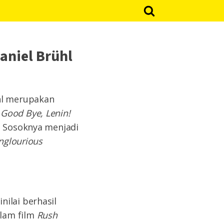
aniel Brühl
ühl merupakan
n
Good Bye, Lenin!
. Sosoknya menjadi
nglourious
ilai berhasil
lam film
Rush