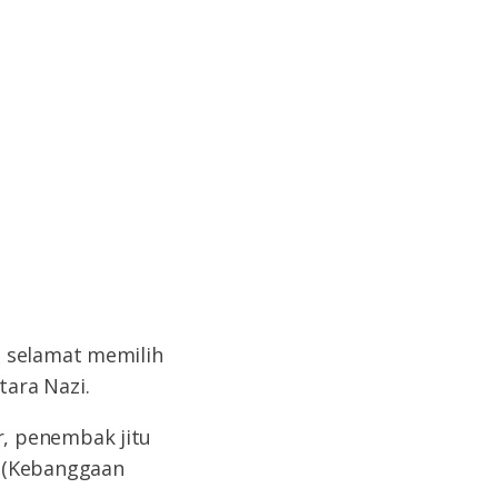
g selamat memilih
ara Nazi.
, penembak jitu
n (Kebanggaan