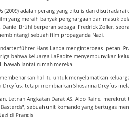
ds
(2009) adalah perang yang ditulis dan disutradarai
ilm yang meraih banyak penghargaan dan masuk del
 Daniel Brühl berperan sebagai Fredrick Zoller, seo
membintangi sebuah film propaganda Nazi.
ndartenführer Hans Landa menginterogasi petani Pra
uriga bahwa keluarga LaPadite menyembunyikan kelua
di bawah lantai rumah mereka.
 membenarkan hal itu untuk menyelamatkan keluarga
 Dreyfus, tetapi membiarkan Shosanna Dreyfus melar
n, Letnan Angkatan Darat AS, Aldo Raine, merekrut 
"Basterds", sebuah unit komando yang bertugas me
azi di Prancis.