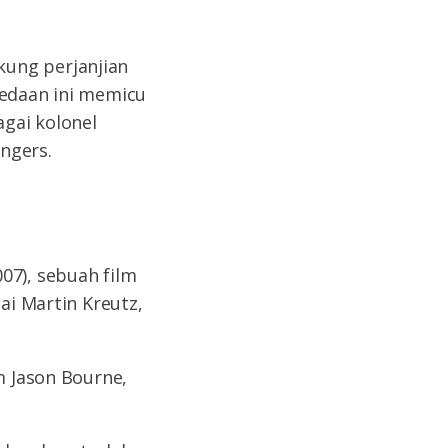
kung perjanjian
bedaan ini memicu
agai kolonel
ngers.
07), sebuah film
ai Martin Kreutz,
lm Jason Bourne,