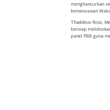
menghancurkan se
kemanusiaan Waka
Thaddeus Ross, Me
bersiap meloloska
panel PBB guna me