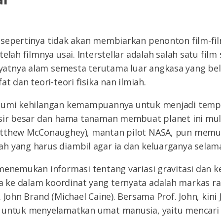
 sepertinya tidak akan membiarkan penonton film-fi
elah filmnya usai. Interstellar adalah salah satu film 
atnya alam semesta terutama luar angkasa yang be
at dan teori-teori fisika nan ilmiah.
Bumi kehilangan kemampuannya untuk menjadi temp
asir besar dan hama tanaman membuat planet ini mu
tthew McConaughey), mantan pilot NASA, pun memu
h yang harus diambil agar ia dan keluarganya selama
 menemukan informasi tentang variasi gravitasi dan 
ke dalam koordinat yang ternyata adalah markas r
. John Brand (Michael Caine). Bersama Prof. John, kin
 untuk menyelamatkan umat manusia, yaitu mencari l