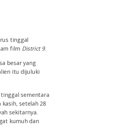
rus tinggal
lam film
District 9
.
sa besar yang
en itu dijuluki
tinggal sementara
asih, setelah 28
ah sekitarnya.
angat kumuh dan