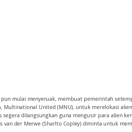
si pun mulai menyeruak, membuat pemerintah setem
 Multinational United (MNU), untuk merelokasi alien 
us segera dilangsungkan guna mengusir para alien ke
us van der Merwe (Sharlto Copley) diminta untuk me