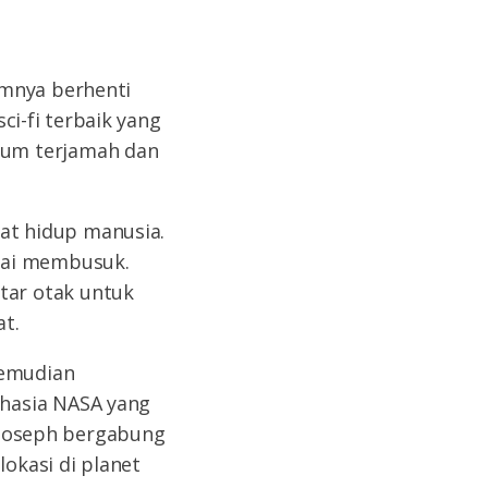
lmnya berhenti
sci-fi terbaik yang
lum terjamah dan
at hidup manusia.
lai membusuk.
tar otak untuk
t.
kemudian
ahasia NASA yang
i Joseph bergabung
okasi di planet