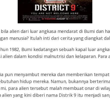
bila alien dari luar angkasa mendarat di Bumi dan ha
n manusia? Itulah inti dari cerita yang diangkat da
ahun 1982, Bumi kedatangan sebuah kapal luar angka
lien dalam kondisi malnutrisi dan kelaparan. Para ali
sia pun menyambut mereka dan memberikan tempat 
butuhan hidup mereka. Namun, bukannya berterima k
umi, para alien tersebut malah membuat onar di wilay
lien yang kini diberi nama Distrik 9 itu menjadi s