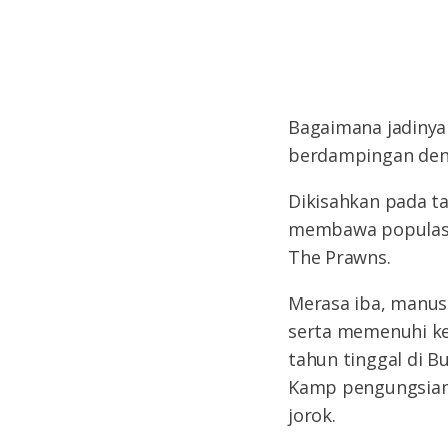
Bagaimana jadinya 
berdampingan denga
Dikisahkan pada t
membawa populasi a
The Prawns.
Merasa iba, manu
serta memenuhi ke
tahun tinggal di B
Kamp pengungsian a
jorok.