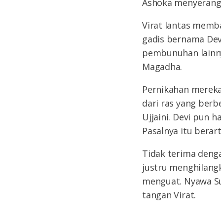
Ashoka menyerang U
Virat lantas memb
gadis bernama Devi
pembunuhan lainn
Magadha.
Pernikahan mereka 
dari ras yang berb
Ujjaini. Devi pun 
Pasalnya itu berar
Tidak terima denga
justru menghilang
menguat. Nyawa Su
tangan Virat.