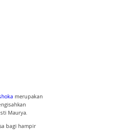
shoka
merupakan
engisahkan
sti Maurya.
sa bagi hampir