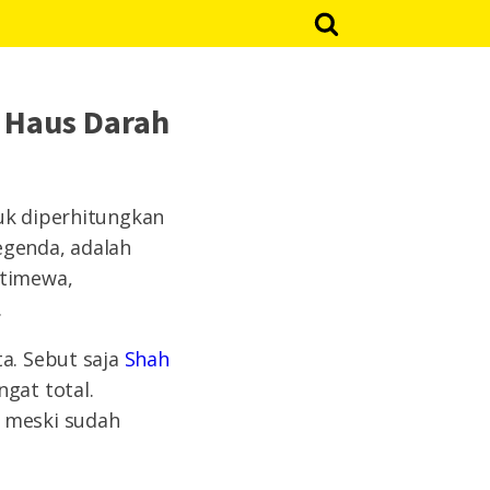
g Haus Darah
tuk diperhitungkan
legenda, adalah
stimewa,
.
ta. Sebut saja
Shah
ngat total.
, meski sudah