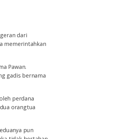
geran dari
nya memerintahkan
ama Pawan.
ng gadis bernama
 oleh perdana
edua orangtua
Keduanya pun
ka tidak bertahan