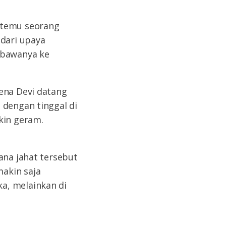
rtemu seorang
 dari upaya
mbawanya ke
rena Devi datang
 dengan tinggal di
kin geram.
ana jahat tersebut
akin saja
a, melainkan di