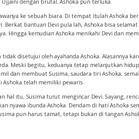
jjaini dengan brutal. Ashoka pun terluka.
awanya ke sebuah biara. Di tempat itulah Ashoka be
. Berkat bantuan Devi pula lah, Ashoka bisa selamat
ya. Hingga kemudian Ashoka menikahi Devi dan me
tidak disetujui oleh ayahanda Ashoka. Alasannya ka
eda. Meski begitu, keduanya tetap melanjutkan hidup
hamil dan membuat Susima, saudara tiri Ashoka, sema
ti Ashoka telah memiliki pewaris.
n hal itu, Susima turut mengincar Devi. Sayang, renc
kan nyawa ibunda Ashoka. Dendam di hati Ashoka sem
sima pun harus tamat, tetapi bukan di tangan Ashok