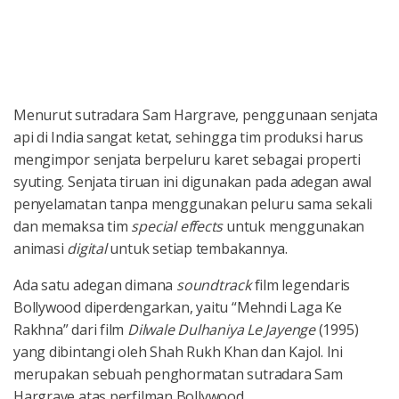
Menurut sutradara Sam Hargrave, penggunaan senjata
api di India sangat ketat, sehingga tim produksi harus
mengimpor senjata berpeluru karet sebagai properti
syuting. Senjata tiruan ini digunakan pada adegan awal
penyelamatan tanpa menggunakan peluru sama sekali
dan memaksa tim
special effects
untuk menggunakan
animasi
digital
untuk setiap tembakannya.
Ada satu adegan dimana
soundtrack
film legendaris
Bollywood diperdengarkan, yaitu “Mehndi Laga Ke
Rakhna” dari film
Dilwale Dulhaniya Le Jayenge
(1995)
yang dibintangi oleh Shah Rukh Khan dan Kajol. Ini
merupakan sebuah penghormatan sutradara Sam
Hargrave atas perfilman Bollywood.