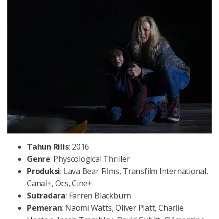
Tahun
Rilis
: 2016
Genre
: Physcological Thriller
Produksi
: Lava Bear Films, Transfilm International,
Canal+, Ocs, Cine+
Sutradara
: Farren Blackburn
Pemeran
: Naomi Watts, Oliver Platt, Charlie