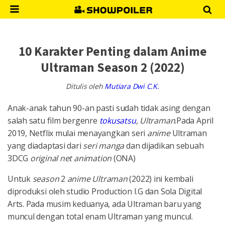
10 Karakter Penting dalam Anime
Ultraman Season 2 (2022)
Ditulis oleh
Mutiara Dwi C.K.
Anak-anak tahun 90-an pasti sudah tidak asing dengan
salah satu film bergenre
tokusatsu
,
Ultraman
.Pada April
2019, Netflix mulai menayangkan seri
anime
Ultraman
yang diadaptasi dari
seri
manga
dan dijadikan sebuah
3DCG
original net animation
(ONA)
Untuk
season
2
anime Ultraman
(2022) ini kembali
diproduksi oleh studio Production I.G dan Sola Digital
Arts. Pada musim keduanya, ada Ultraman baru yang
muncul dengan total enam Ultraman yang muncul.