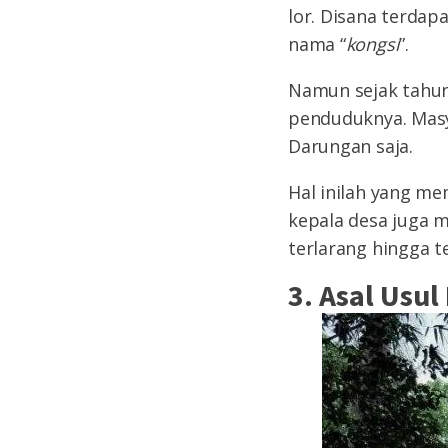
lor. Disana terda
nama “
kongsi
”.
Namun sejak tahun
penduduknya. Masy
Darungan saja.
Hal inilah yang me
kepala desa juga 
terlarang hingga t
3. Asal Usul