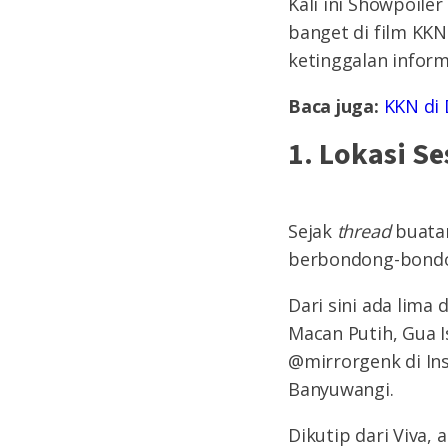
Kali ini Showpoile
banget di film KKN
ketinggalan inform
Baca juga:
KKN di 
1. Lokasi S
Sejak
thread
buatan
berbondong-bondo
Dari sini ada lima
Macan Putih, Gua 
@mirrorgenk di In
Banyuwangi.
Dikutip dari Viva,