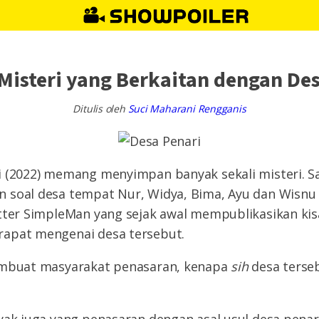
 Misteri yang Berkaitan dengan De
Ditulis oleh
Suci Maharani Rengganis
i (2022) memang menyimpan banyak sekali misteri. S
 soal desa tempat Nur, Widya, Bima, Ayu dan Wisnu
tter SimpleMan yang sejak awal mempublikasikan kisa
apat mengenai desa tersebut.
embuat masyarakat penasaran, kenapa
sih
desa terse
yak juga yang penasaran dengan asal usul desa pena