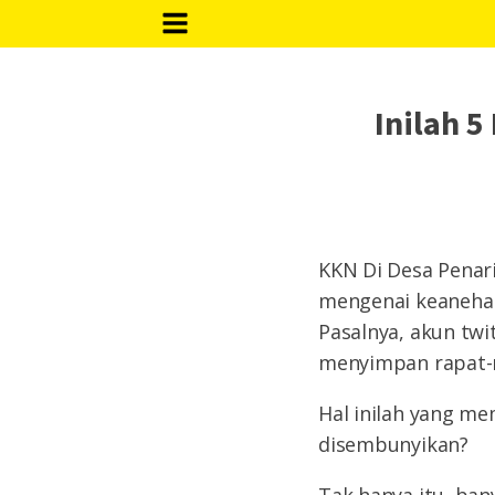
Inilah 5
KKN Di Desa Penar
mengenai keanehan
Pasalnya, akun twi
menyimpan rapat-r
Hal inilah yang m
disembunyikan?
Tak hanya itu, ban