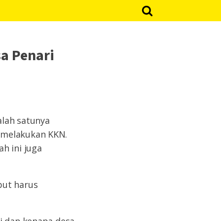
sa Penari
alah satunya
 melakukan KKN.
h ini juga
but harus
ri dan kenapa desa