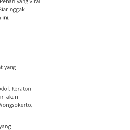
enari yang viral
Biar nggak
ini.
at yang
odol, Keraton
an akun
 Wongsokerto,
 yang