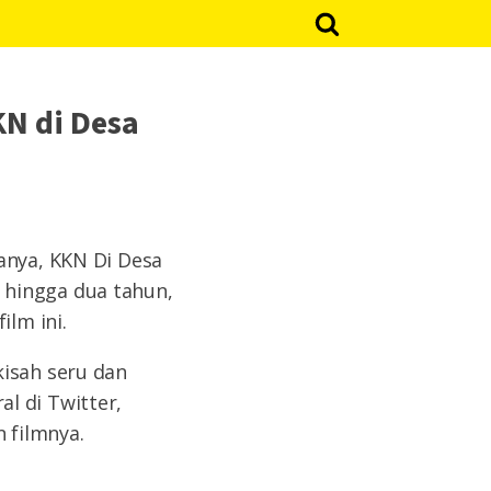
KN di Desa
anya, KKN Di Desa
 hingga dua tahun,
lm ini.
kisah seru dan
ral di Twitter,
 filmnya.