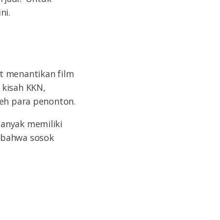
ni.
t menantikan film
 kisah KKN,
leh para penonton.
banyak memiliki
n bahwa sosok