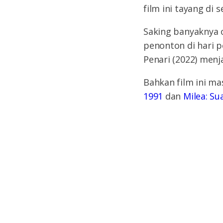
film ini tayang di
Saking banyaknya o
penonton di hari 
Penari (2022) menja
Bahkan film ini m
1991
dan
Milea: Su