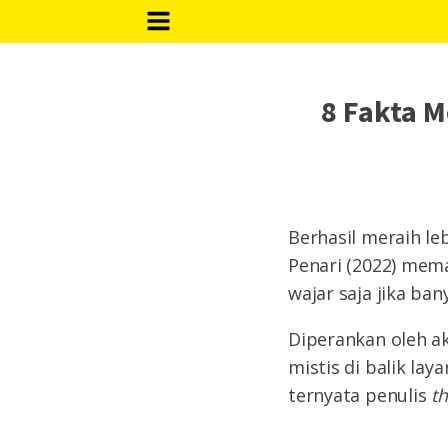
8 Fakta M
Berhasil meraih le
Penari (2022) mem
wajar saja jika b
Diperankan oleh ak
mistis di balik lay
ternyata penulis
t