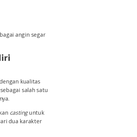
ebagai angin segar
iri
engan kualitas
i sebagai salah satu
nya.
ukan
casting
untuk
wari dua karakter