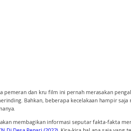
apa pemeran dan kru film ini pernah merasakan penga
erinding. Bahkan, beberapa kecelakaan hampir saja 
manya.
r akan membagikan informasi seputar fakta-fakta mena
N Di Desa Penari (2022)
. Kira-kira hal apa saja yang t