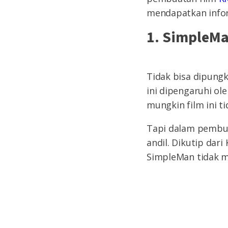
mendapatkan infor
1. SimpleMa
Tidak bisa dipung
ini dipengaruhi ol
mungkin film ini t
Tapi dalam pembua
andil. Dikutip da
SimpleMan tidak me