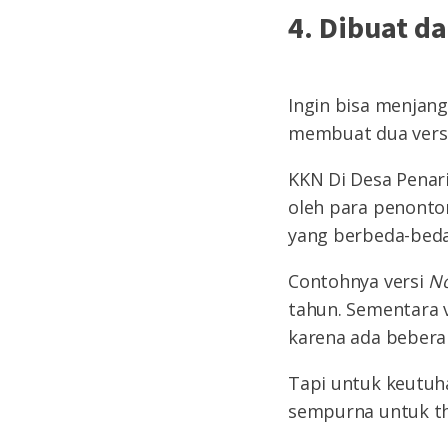
4. Dibuat d
Ingin bisa menja
membuat dua versi
KKN Di Desa Penari
oleh para penonton
yang berbeda-beda
Contohnya versi
N
tahun. Sementara 
karena ada bebera
Tapi untuk keutuha
sempurna untuk th