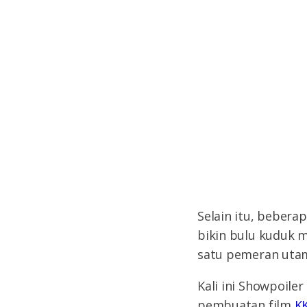
Selain itu, beber
bikin bulu kuduk m
satu pemeran uta
Kali ini Showpoile
pembuatan film
KK