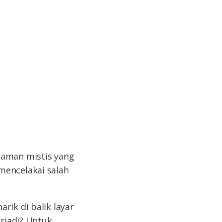
laman mistis yang
mencelakai salah
rik di balik layar
erjadi? Untuk